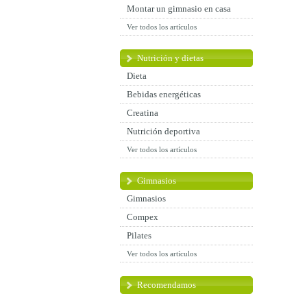
Montar un gimnasio en casa
Ver todos los artículos
Nutrición y dietas
Dieta
Bebidas energéticas
Creatina
Nutrición deportiva
Ver todos los artículos
Gimnasios
Gimnasios
Compex
Pilates
Ver todos los artículos
Recomendamos