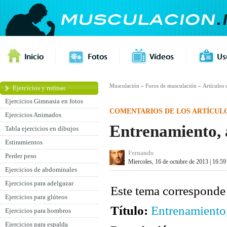
Musculación
»
Foros de musculación
»
Artículos
Ejercicios y rutinas
Ejercicios Gimnasia en fotos
COMENTARIOS DE LOS ARTÍCUL
Ejercicios Animados
Entrenamiento, 
Tabla ejercicios en dibujos
Estiramientos
Fernando
Perder peso
Miercoles, 16 de octubre de 2013 | 16:59
Ejercicios de abdominales
Ejercicios para adelgazar
Este tema corresponde 
Ejercicios para glúteos
Título:
Entrenamiento,
Ejercicios para hombros
Ejercicios para espalda