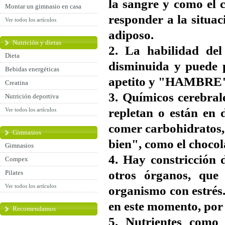
la sangre y como el 
Montar un gimnasio en casa
responder a la situac
Ver todos los artículos
adiposo.
Nutrición y dietas
2. La habilidad del
Dieta
disminuida y puede p
Bebidas energéticas
apetito y "HAMBRE
Creatina
3. Químicos cerebral
Nutrición deportiva
repletan o están en 
Ver todos los artículos
comer carbohidratos, 
Gimnasios
bien", como el chocol
Gimnasios
4. Hay constricción 
Compex
otros órganos, que
Pilates
Ver todos los artículos
organismo con estrés.
en este momento, por 
Recomendamos
5. Nutrientes como