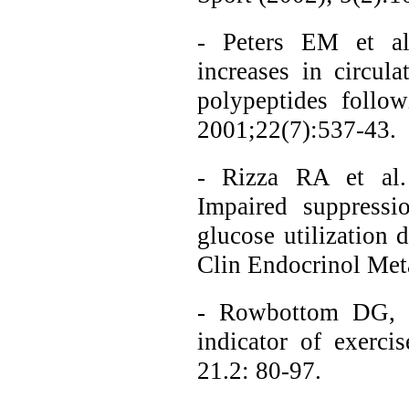
- Peters EM et al
increases in circula
polypeptides follo
2001;22(7):537-43.
- Rizza RA et al. 
Impaired suppressi
glucose utilization d
Clin Endocrinol Met
- Rowbottom DG, e
indicator of exerci
21.2: 80-97.