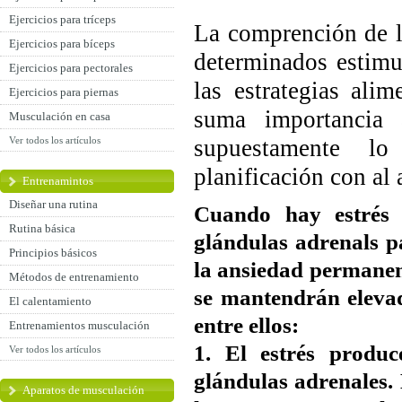
Ejercicios para tríceps
La comprención de la
Ejercicios para bíceps
determinados estimu
Ejercicios para pectorales
las estrategias ali
Ejercicios para piernas
suma importancia
Musculación en casa
Ver todos los artículos
supuestamente lo
planificación con al 
Entrenamintos
Diseñar una rutina
Cuando hay estrés 
Rutina básica
glándulas adrenals pa
Principios básicos
la ansiedad permanenc
Métodos de entrenamiento
se mantendrán eleva
El calentamiento
entre ellos:
Entrenamientos musculación
1. El estrés produc
Ver todos los artículos
glándulas adrenales.
Aparatos de musculación