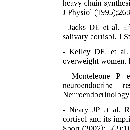
heavy chain synthes
J Physiol (1995);26
- Jacks DE et al. Ef
salivary cortisol. J
- Kelley DE, et al
overweight women. N
- Monteleone P et
neuroendocrine 
Neuroendocrinology 
- Neary JP et al. R
cortisol and its imp
Sport (2002); 5(2):1