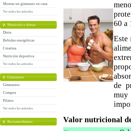
meno
Montar un gimnasio en casa
Ver todos los artículos
prot
60 a 
Nutrición y dietas
Dieta
Este 
Bebidas energéticas
ali
Creatina
extre
Nutrición deportiva
Ver todos los artículos
prop
absor
Gimnasios
de p
Gimnasios
Compex
muy 
Pilates
impor
Ver todos los artículos
Valor nutricional d
Recomendamos