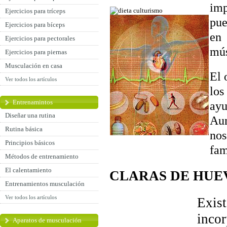
imp
Ejercicios para tríceps
pue
Ejercicios para bíceps
en
Ejercicios para pectorales
mús
Ejercicios para piernas
Musculación en casa
El 
Ver todos los artículos
lo
Entrenamintos
ayu
Diseñar una rutina
Au
Rutina básica
no
Principios básicos
fam
Métodos de entrenamiento
El calentamiento
CLARAS DE HUE
Entrenamientos musculación
Ver todos los artículos
Exis
inco
Aparatos de musculación