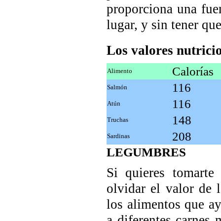
proporciona una fue
lugar, y sin tener qu
Los valores nutrici
Calorías
Alimento
116
Salmón
116
Atún
148
Truchas
208
Sardinas
LEGUMBRES
Si quieres tomarte
olvidar el valor de
los alimentos que ay
a diferentes carnes 