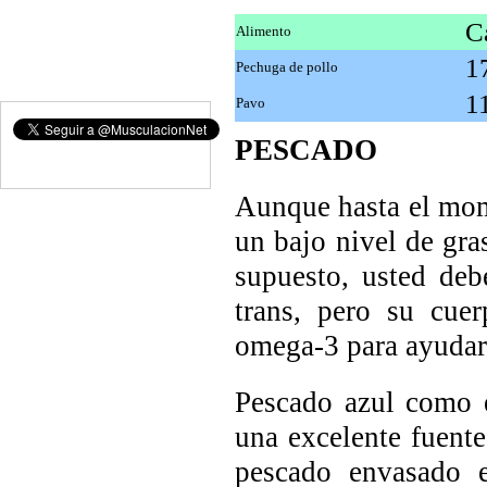
C
Alimento
1
Pechuga de pollo
1
Pavo
PESCADO
Aunque hasta el mom
un bajo nivel de gra
supuesto, usted deb
trans, pero su cue
omega-3 para ayudar 
Pescado azul como e
una excelente fuente
pescado envasado 