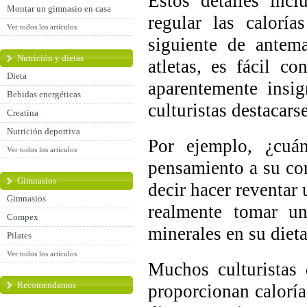
Estos detalles inc
Montar un gimnasio en casa
regular las calorí
Ver todos los artículos
siguiente de antem
Nutrición y dietas
atletas, es fácil c
Dieta
aparentemente insig
Bebidas energéticas
culturistas destacarse
Creatina
Nutrición deportiva
Por ejemplo, ¿cuá
Ver todos los artículos
pensamiento a su co
Gimnasios
decir hacer reventar
Gimnasios
realmente tomar u
Compex
minerales en su dieta
Pilates
Ver todos los artículos
Muchos culturistas
Recomendamos
proporcionan caloría