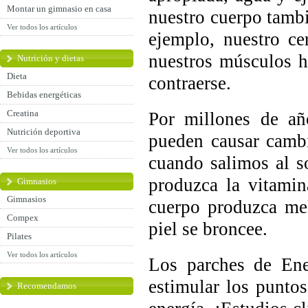
Montar un gimnasio en casa
nuestro cuerpo tambi
Ver todos los artículos
ejemplo, nuestro ce
nuestros músculos h
Nutrición y dietas
Dieta
contraerse.
Bebidas energéticas
Creatina
Por millones de añ
Nutrición deportiva
pueden causar cambi
Ver todos los artículos
cuando salimos al s
produzca la vitami
Gimnasios
Gimnasios
cuerpo produzca mel
Compex
piel se broncee.
Pilates
Ver todos los artículos
Los parches de Ene
estimular los puntos
Recomendamos