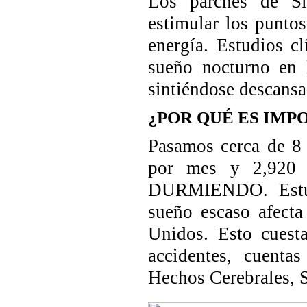
Los parches de Sil
estimular los puntos
energía. Estudios c
sueño nocturno en 
sintiéndose descans
¿POR QU
É
ES IMP
Pasamos cerca de 8 
por mes y 2,920 h
DURMIENDO. Estud
sueño escaso afecta
Unidos. Esto cuest
accidentes, cuenta
Hechos Cerebrales, S