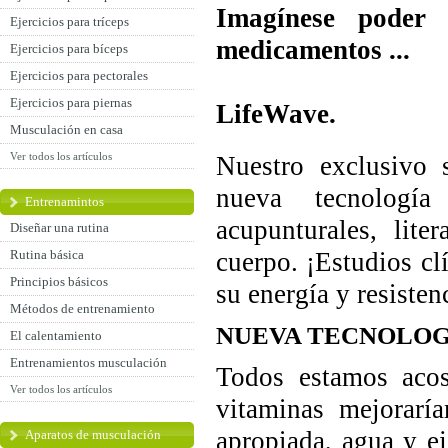
Imagínese poder
Ejercicios para tríceps
medicamentos ...
Ejercicios para bíceps
Ahora imagin
Ejercicios para pectorales
Ejercicios para piernas
LifeWave.
Musculación en casa
Ver todos los artículos
Nuestro exclusivo 
nueva tecnologí
Entrenamintos
acupunturales, lit
Diseñar una rutina
Rutina básica
cuerpo. ¡Estudios c
Principios básicos
su energía y resisten
Métodos de entrenamiento
NUEVA TECNOLOG
El calentamiento
Entrenamientos musculación
Todos estamos aco
Ver todos los artículos
vitaminas mejorarí
apropiada, agua y ej
Aparatos de musculación