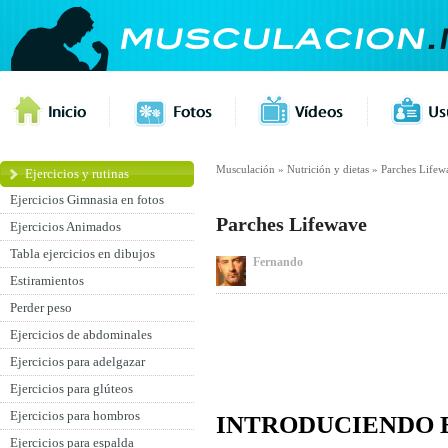
Musculación
»
Nutrición y dietas
»
Parches Lifew
Ejercicios y rutinas
Ejercicios Gimnasia en fotos
Parches Lifewave
Ejercicios Animados
Tabla ejercicios en dibujos
Fernando
Estiramientos
Perder peso
Ejercicios de abdominales
Ejercicios para adelgazar
Ejercicios para glúteos
Ejercicios para hombros
INTRODUCIENDO 
Ejercicios para espalda