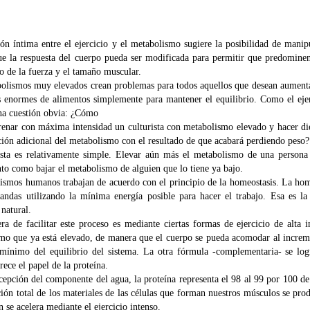
ón íntima entre el ejercicio y el metabolismo sugiere la posibilidad de manipu
e la respuesta del cuerpo pueda ser modificada para permitir que predominen
o de la fuerza y el tamaño muscular.
olismos muy elevados crean problemas para todos aquellos que desean aumentar
s enormes de alimentos simplemente para mantener el equilibrio. Como el ejer
na cuestión obvia: ¿Cómo
renar con máxima intensidad un culturista con metabolismo elevado y hacer di
ción adicional del metabolismo con el resultado de que acabará perdiendo peso?
sta es relativamente simple. Elevar aún más el metabolismo de una person
anto como bajar el metabolismo de alguien que lo tiene ya bajo.
ismos humanos trabajan de acuerdo con el principio de la homeostasis. La hom
andas utilizando la mínima energía posible para hacer el trabajo. Esa es 
 natural.
a de facilitar este proceso es mediante ciertas formas de ejercicio de alta 
mo que ya está elevado, de manera que el cuerpo se pueda acomodar al incre
 mínimo del equilibrio del sistema. La otra fórmula -complementaria- se logr
ece el papel de la proteína.
cepción del componente del agua, la proteína representa el 98 al 99 por 100 de
ción total de los materiales de las células que forman nuestros músculos se pro
 se acelera mediante el ejercicio intenso.