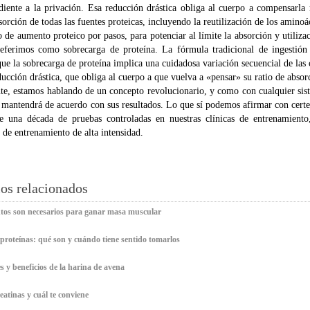
diente a la privación. Esa reducción drástica obliga al cuerpo a compensarla 
sorción de todas las fuentes proteicas, incluyendo la reutilización de los aminoác
 de aumento proteico por pasos, para potenciar al límite la absorción y utilizaci
eferimos como sobrecarga de proteína. La fórmula tradicional de ingestión
que la sobrecarga de proteína implica una cuidadosa variación secuencial de las
ucción drástica, que obliga al cuerpo a que vuelva a «pensar» su ratio de absor
te, estamos hablando de un concepto revolucionario, y como con cualquier sist
e mantendrá de acuerdo con sus resultados. Lo que sí podemos afirmar con certe
 una década de pruebas controladas en nuestras clínicas de entrenamiento
 de entrenamiento de alta intensidad.
los relacionados
tos son necesarios para ganar masa muscular
 proteínas: qué son y cuándo tiene sentido tomarlos
 y beneficios de la harina de avena
eatinas y cuál te conviene