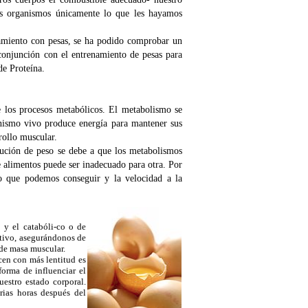
ros organismos únicamente lo que les hayamos
namiento con pesas, se ha podido comprobar un
conjunción con el entrenamiento de pesas para
e Proteína.
e los procesos metabólicos. El metabolismo se
ganismo vivo produce energía para mantener sus
rrollo muscular.
nución de peso se debe a que los metabolismos
e alimentos puede ser inadecuado para otra. Por
lo que podemos conseguir y la velocidad a la
 y el catabóli-co o de
itivo, asegurándonos de
 de masa muscular.
cen con más lentitud es
forma de influenciar el
estro estado corporal.
rias horas después del