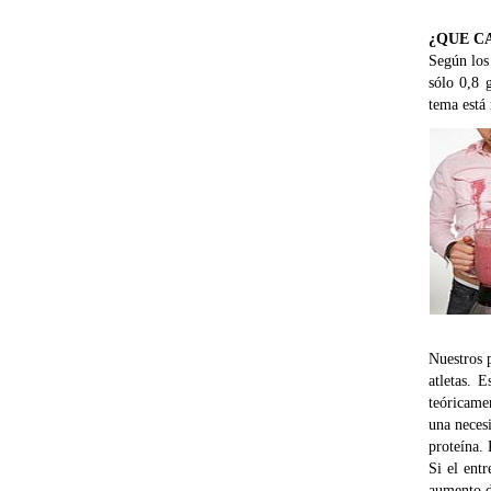
¿QUE C
Según los
sólo 0,8 
tema está 
Nuestros p
atletas. 
teóricamen
una necesi
proteína. 
Si el ent
aumento d