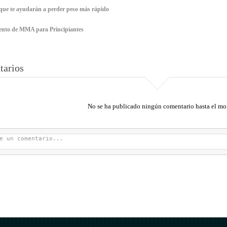
que te ayudarán a perder peso más rápido
nto de MMA para Principiantes
arios
No se ha publicado ningún comentario hasta el m