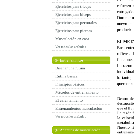
esfuerzo 
Ejercicios para tríceps
entregado
Ejercicios para bíceps
Durante m
Ejercicios para pectorales
nuevo ent
producir 
Ejercicios para piernas
Musculación en casa
EL MET
Ver todos los artículos
Para ente
refiere a
funciones 
Entrenamintos
La razón 
Diseñar una rutina
individual
Rutina básica
lo tanto,
queremos 
Principios básicos
Métodos de entrenamiento
Dentro de
El calentamiento
destrucció
que el flu
Entrenamientos musculación
La razón 
Ver todos los artículos
la velocid
metabolis
Nuestro r
Aparatos de musculación
entrenami