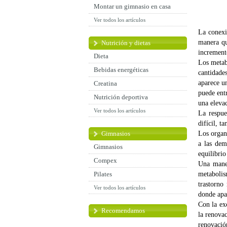
Montar un gimnasio en casa
Ver todos los artículos
La conexi
manera qu
Nutrición y dietas
increment
Dieta
Los metab
Bebidas energéticas
cantidade
aparece u
Creatina
puede ent
Nutrición deportiva
una eleva
Ver todos los artículos
La respue
difícil, t
Gimnasios
Los organ
a las dem
Gimnasios
equilibrio
Compex
Una maner
Pilates
metabolis
trastorno
Ver todos los artículos
donde apar
Con la ex
Recomendamos
la renova
renovación