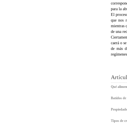
correspon
para la ab
El proceso
que nos r
mientras 
de una red
Ciertamen
caerá o s
de más de
regímenes
Artícu
Qué alimen
Batidos de
Propiedades
Tipos de cr