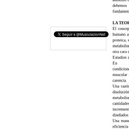
debemos 
fundament
LA TEO
El concep
humano an
proteica, 
metabolis
otra cara 
Estudios 
En
condicion
muscular 
carencia.
Una razón
disolució
metabolis
cantidade
increment
diseñados 
Una maner
eficienci