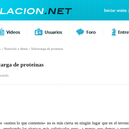
Iniciar sesión
n
»
Nutrición y dietas
»
Sobrecarga de proteinas
arga de proteinas
nando
de «somos lo que comemos» no es más cierta en ningún lugar que en el terren
a, empleando las técnicas más sofisticadas pero -a menos que demos a nuest