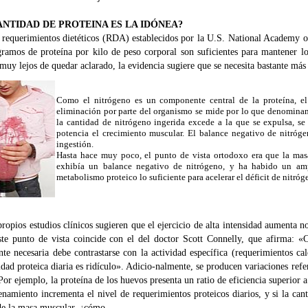
ANTIDAD DE PROTEINA ES LA IDÓNEA?
 requerimientos dietéticos (RDA) establecidos por la U.S. National Academy o
gramos de proteína por kilo de peso corporal son suficientes para mantener l
muy lejos de quedar aclarado, la evidencia sugiere que se necesita bastante más 
Como el nitrógeno es un componente central de la proteína, el
eliminación por parte del organismo se mide por lo que denominamo
la cantidad de nitrógeno ingerida excede a la que se expulsa, s
potencia el crecimiento muscular. El balance negativo de nitróg
ingestión.
Hasta hace muy poco, el punto de vista ortodoxo era que la mas
exhibía un balance negativo de nitrógeno, y ha habido un ampli
metabolismo proteico lo suficiente para acelerar el déficit de nitróg
ropios estudios clínicos sugieren que el ejercicio de alta intensidad aumenta n
Este punto de vista coincide con el del doctor Scott Connelly, que afirma: «
te necesaria debe contrastarse con la actividad específica (requerimientos caló
dad proteica diaria es ridículo». Adicio-nalmente, se producen variaciones referi
Por ejemplo, la proteína de los huevos presenta un ratio de eficiencia superior a 
renamiento incrementa el nivel de requerimientos proteicos diarios, y si la can
e la masa muscular, ¿cómo