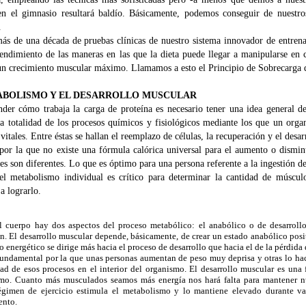
en el gimnasio resultará baldío. Básicamente, podemos conseguir de nuest
.
ás de una década de pruebas clínicas de nuestro sistema innovador de entre
endimiento de las maneras en las que la dieta puede llegar a manipularse en 
un crecimiento muscular máximo. Llamamos a esto el Principio de Sobrecarga d
ABOLISMO Y EL DESARROLLO MUSCULAR
nder cómo trabaja la carga de proteína es necesario tener una idea general d
 la totalidad de los procesos químicos y fisiológicos mediante los que un or
vitales. Entre éstas se hallan el reemplazo de células, la recuperación y el desa
por la que no existe una fórmula calórica universal para el aumento o dismi
es son diferentes. Lo que es óptimo para una persona referente a la ingestión d
 el metabolismo individual es crítico para determinar la cantidad de múscu
a lograrlo.
l cuerpo hay dos aspectos del proceso metabólico: el anabólico o de desarrollo
n. El desarrollo muscular depende, básicamente, de crear un estado anabólico pos
jo energético se dirige más hacia el proceso de desarrollo que hacia el de la pérdida
fundamental por la que unas personas aumentan de peso muy deprisa y otras lo ha
ad de esos procesos en el interior del organismo. El desarrollo muscular es una 
mo. Cuanto más musculados seamos más energía nos hará falta para mantener nu
égimen de ejercicio estimula el metabolismo y lo mantiene elevado durante va
ento.