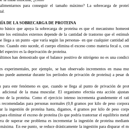
alimentarnos para conseguir el tamaño máximo? La sobrecarga de proteín
al.
RÍA DE LA SOBRECARGA DE PROTEINA
to básico que apoya la sobrecarga de proteína es que el mecanismo homeostá
te los estímulos externos depende de la cantidad de trastorno que el estímul
se llega a un punto -que varía según las personas- en que cualquier cantidad ad
mo. Cuando esto sucede, el cuerpo elimina el exceso como materia fecal o, co
del espectro es la deprivación de proteína.
últimos han demostrado que el balance positivo de nitrógeno no es una condici
es experimentales, por ejemplo, se han observado incrementos en masa mus
no puede aumentar durante los períiodos de privación de proteína) a pesar d
 para este fenómeno es que, cuando se llega al punto de privación de prot
n adicional de la masa muscular. El organismo efectúa esta acción ajustan
mo de la proteína. Como el ejercicio intenso incrementa grandemente el rat
s recomendadas para personas normales (0,8 gramos por kilo de peso corporal
ar la ingestión de proteína hasta, digamos, 4 gramos por kilo de peso corp
para eliminar el exceso de proteína (lo que podría trastornar el equilibrio meta
a de superar ese problema es incrementar la ingestión de proteína mediante
a máxima. En ese punto, se reduce drásticamente la ingestión para disparar el 