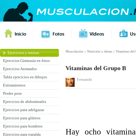
Musculación
»
Nutrición y dietas
»
Vitaminas del
Ejercicios y rutinas
Ejercicios Gimnasia en fotos
Vitaminas del Grupo B
Ejercicios Animados
Tabla ejercicios en dibujos
Fernando
Estiramientos
Perder peso
Ejercicios de abdominales
Ejercicios para adelgazar
Ejercicios para glúteos
Ejercicios para hombros
Hay ocho vitamina
Ejercicios para espalda