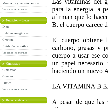
Las vitaminas del 
Montar un gimnasio en casa
para la energía, a 
Ver todos los artículos
afirman que lo hacen
Nutrición y dietas
B, el cuerpo carece d
Dieta
Bebidas energéticas
El cuerpo obtiene 
Creatina
carbono, grasas y p
Nutrición deportiva
Ver todos los artículos
cuerpo a usar ese c
un papel necesario, 
Gimnasios
haciendo un nuevo 
Gimnasios
Compex
Pilates
LA VITAMINA B 
Ver todos los artículos
A pesar de que las
Recomendamos