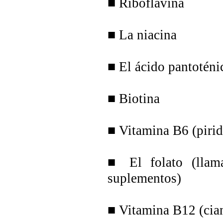
■ Riboflavina
■ La niacina
■ El ácido pantoténi
■ Biotina
■ Vitamina B6 (piri
■ El folato (llam
suplementos)
■ Vitamina B12 (cia