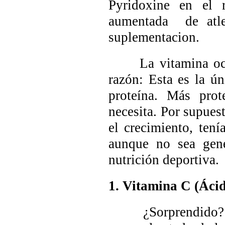
Pyridoxine
en el r
aumentada de atle
suplementacion.
La vitamina ocup
razón: Esta es la ú
proteína. Más pro
necesita. Por supues
el crecimiento, tení
aunque no sea gene
nutrición deportiva.
1. Vitamina C (Áci
¿Sorprendido? La 