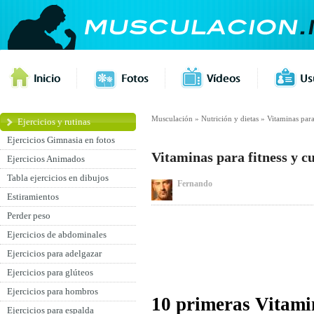
Musculación
»
Nutrición y dietas
»
Vitaminas para
Ejercicios y rutinas
Ejercicios Gimnasia en fotos
Vitaminas para fitness y c
Ejercicios Animados
Tabla ejercicios en dibujos
Fernando
Estiramientos
Perder peso
Ejercicios de abdominales
Ejercicios para adelgazar
Ejercicios para glúteos
Ejercicios para hombros
10 primeras Vitami
Ejercicios para espalda