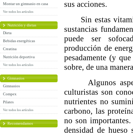
sus acciones.
Montar un gimnasio en casa
Ver todos los artículos
Sin estas vitamina
Nutrición y dietas
sustancias fundament
Dieta
puede ser sofocad
Bebidas energéticas
producción de energ
Creatina
pesadamente (y que 
Nutrición deportiva
sobre, de una manera
Ver todos los artículos
Gimnasios
Algunos aspectos
Gimnasios
culturistas son cono
Compex
nutrientes no sumin
Pilates
carbono, las proteín
Ver todos los artículos
no son importantes.
Recomendamos
densidad de hueso s