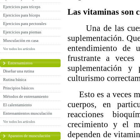
Ejercicios para tríceps
Las vitaminas son 
Ejercicios para bíceps
Ejercicios para pectorales
Una de las cuestio
Ejercicios para piernas
suplementación. Que
Musculación en casa
entendimiento de 
Ver todos los artículos
frustrante a veces
Entrenamintos
suplementación y 
Diseñar una rutina
culturismo correctam
Rutina básica
Principios básicos
Esto es a veces mas 
Métodos de entrenamiento
cuerpos, en partic
El calentamiento
reacciones bioqu
Entrenamientos musculación
Ver todos los artículos
crecimiento y el m
dependen de vitaminas
Aparatos de musculación