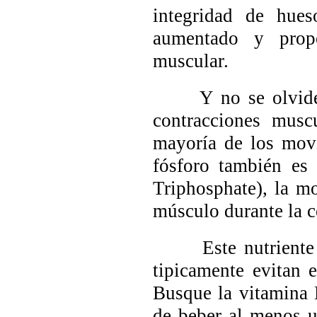
integridad de hue
aumentado y propo
muscular.
Y no se olvide de
contracciones musc
mayoría de los movi
fósforo también es 
Triphosphate
), la m
músculo durante la c
Este nutriente se 
tipicamente evitan e
Busque la vitamina D
de beber al menos un